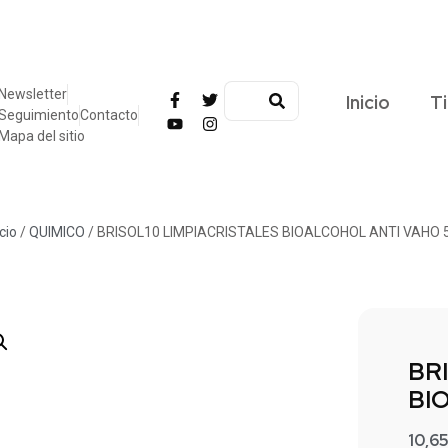
Newsletter
Inicio
T
Seguimiento
Contacto
Mapa del sitio
icio
/
QUIMICO
/ BRISOL10 LIMPIACRISTALES BIOALCOHOL ANTI VAHO 5
BR
BI
10,6