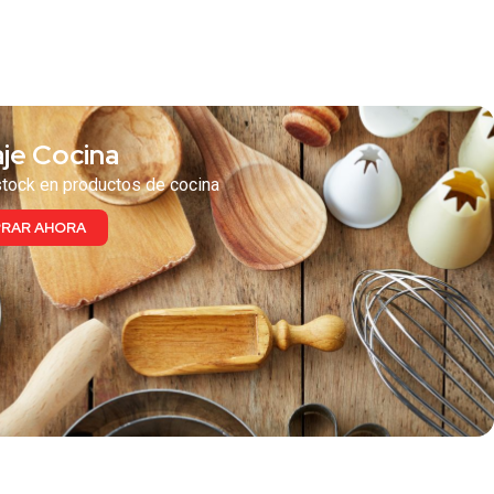
 te puede interesar
je Cocina
tock en productos de cocina
RAR AHORA