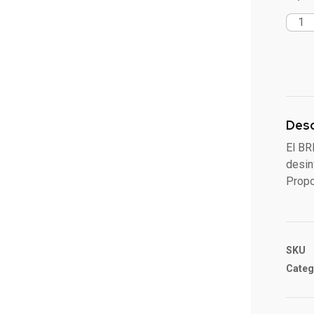
Desc
El BR
desin
Propo
SKU
Categ