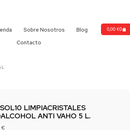
ienda
Sobre Nosotros
Blog
0,00
€
0
Contacto
 L.
ISOL10 LIMPIACRISTALES
OALCOHOL ANTI VAHO 5 L.
5
€