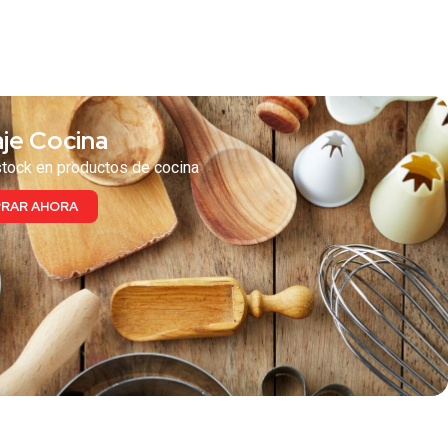
 te puede interesar
je Cocina
tock en productos de cocina
RAR AHORA