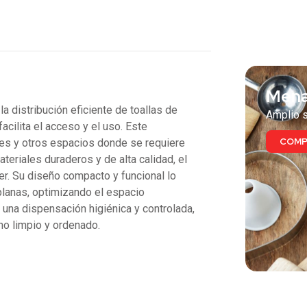
También
Mena
istribución eficiente de toallas de
Amplio s
acilita el acceso y el uso. Este
COMP
les y otros espacios donde se requiere
teriales duraderos y de alta calidad, el
er. Su diseño compacto y funcional lo
planas, optimizando el espacio
a dispensación higiénica y controlada,
no limpio y ordenado.