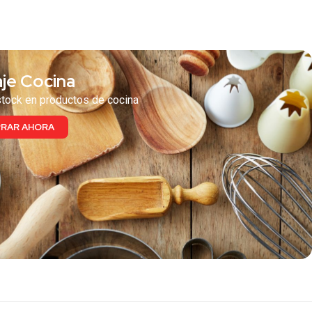
 te puede interesar
je Cocina
tock en productos de cocina
RAR AHORA