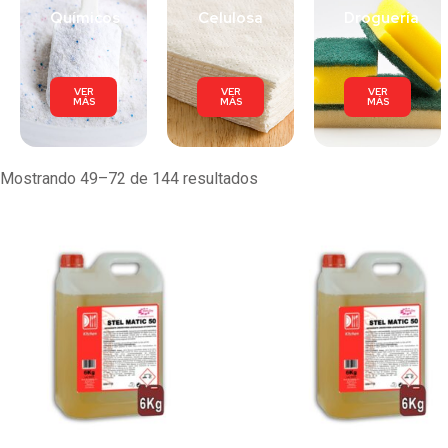
Químicos
Celulosa
Droguería
VER
VER
VER
MÁS
MÁS
MÁS
Mostrando 49–72 de 144 resultados