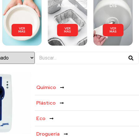
Eco
Aluminio
Dis
VER
VER
VER
MÁS
MÁS
MÁS
Featured Categories
Químico
Plástico
Eco
Droguería