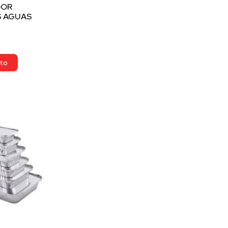
DOR
S AGUAS
ito