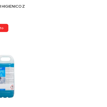
 HIGIENICO Z
ito