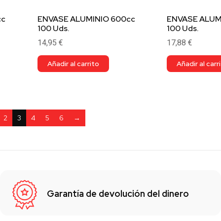
cc
ENVASE ALUMINIO 600cc
ENVASE ALUM
100 Uds.
100 Uds.
14,95
€
17,88
€
Añadir al carrito
Añadir al carr
2
3
4
5
6
→
Garantía de devolución del dinero