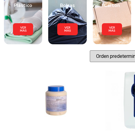
Plástico
Bolsas
Cartón
VER
VER
VER
MÁS
MÁS
MÁS